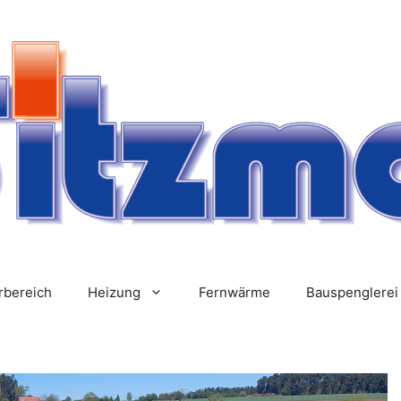
rbereich
Heizung
Fernwärme
Bauspenglerei