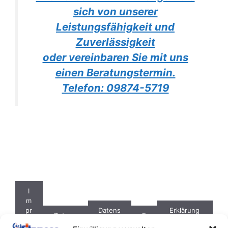
sich von unserer
Leistungsfähigkeit und
Zuverlässigkeit
oder vereinbaren Sie mit uns
einen Beratungstermin.
Telefon: 09874-5719
I
m
pr
Datens
Erklärung
Datens
F
e
chutz
zur
chutzer
A